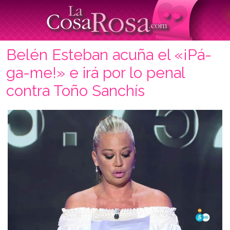
Belén Esteban acuña el «¡Pá-
ga-me!» e irá por lo penal
contra Toño Sanchís