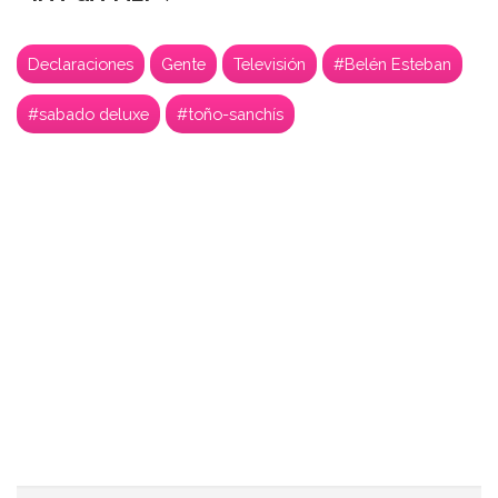
Declaraciones
Gente
Televisión
#Belén Esteban
#sabado deluxe
#toño-sanchís