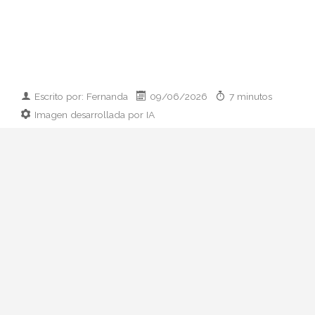
Escrito por: Fernanda
09/06/2026
7 minutos
Imagen desarrollada por IA
Analizamos la dupla de moda más
influyente del momento: cómo empezaron
en 2011, qué pasó con el retiro de 2023 y
por qué su regreso colaborativo define las
alfombras rojas de 2026.
Hay parejas creativas en la moda y luego
está esto: Zendaya y Law Roach. Una