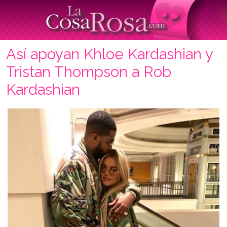
Así apoyan Khloe Kardashian y
Tristan Thompson a Rob
Kardashian