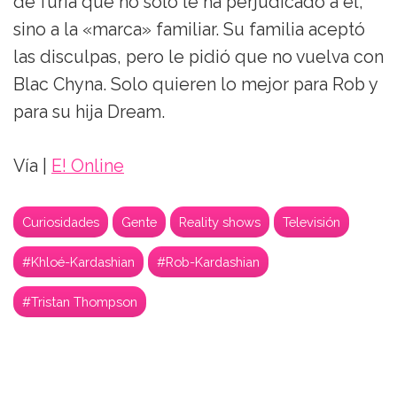
de furia que no solo le ha perjudicado a él,
sino a la «marca» familiar. Su familia aceptó
las disculpas, pero le pidió que no vuelva con
Blac Chyna. Solo quieren lo mejor para Rob y
para su hija Dream.
Vía |
E! Online
Curiosidades
Gente
Reality shows
Televisión
#Khloé-Kardashian
#Rob-Kardashian
#Tristan Thompson