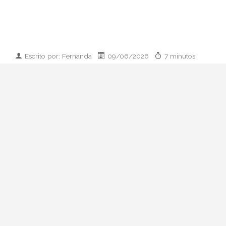
Escrito por: Fernanda
09/06/2026
7 minutos
Imagen desarrollada por IA
Analizamos la dupla de moda más
influyente del momento: cómo empezaron
en 2011, qué pasó con el retiro de 2023 y
por qué su regreso colaborativo define las
alfombras rojas de 2026.
Hay parejas creativas en la moda y luego
está esto: Zendaya y Law Roach. Una
actriz que ha pasado de Disney a portada