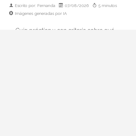
Escrito por: Fernanda
07/08/2026
5 minutos
Imágenes generadas por IA
Guía práctica y con criterio sobre qué
llevar cuando te invitan a cenar en casa:
ideas por presupuesto, clásicos que
siempre funcionan y errores de etiqueta
que conviene evitar.
Llega un mensaje al grupo: "cenamos en
casa el sábado". Y ahí empieza el pequeño
dilema. Presentarte con las manos vacías
no es opción, pero tampoco quieres caer
en el ramo comprado con prisa en la
gasolinera ni en la botella que se queda